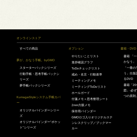
オンラインストア
すべての商品
オプション
書籍・DVD
やりたいことリスト
書籍 「
夢が、かなう手帳。byGMO
かなう」
進捗確認グラフ
スターターパックシリーズ
「一冊の
ToDoチェックリスト
う」出版
行動手帳・思考手帳パックシ
戒め・名言・行動基準
るDVD
リーズ
ミーティングメモ
書籍「2
夢手帳パックシリーズ
ミーティングToDoリスト
図」-必ず
ホールガード
つの原則
KumagaiStyleシステム手帳カバ
付箋メモ＋思考整理シート
ー
2mm方眼メモ
オリジナルバインダーシリー
保存用バインダー
ズ
GMOロゴ入りオリジナルステ
オリジナルバインダー"ポケッ
ンレスクリップ／ブックマー
ト"シリーズ
カー