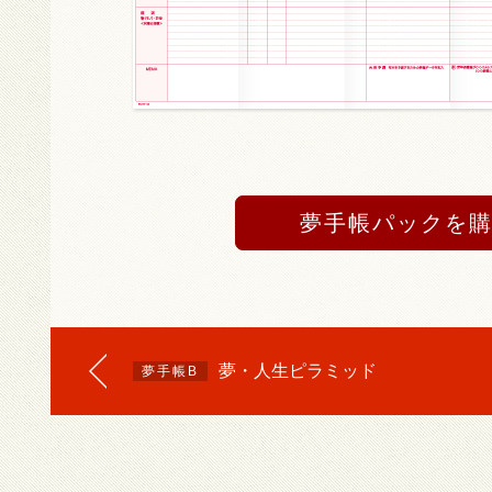
夢手帳パックを
夢・人生ピラミッド
夢手帳B