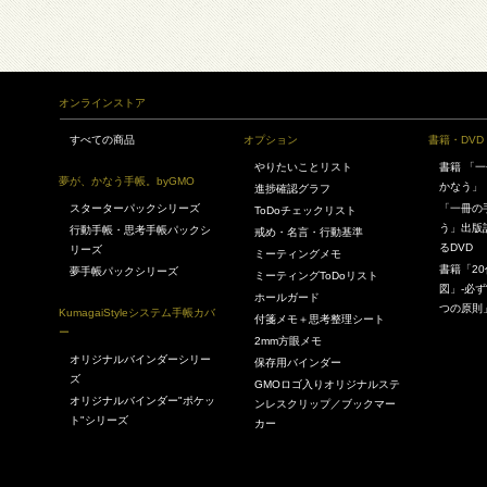
オンラインストア
すべての商品
オプション
書籍・DVD
やりたいことリスト
書籍 「
夢が、かなう手帳。byGMO
かなう」
進捗確認グラフ
スターターパックシリーズ
「一冊の
ToDoチェックリスト
う」出版
行動手帳・思考手帳パックシ
戒め・名言・行動基準
るDVD
リーズ
ミーティングメモ
書籍「2
夢手帳パックシリーズ
ミーティングToDoリスト
図」-必ず
ホールガード
つの原則
KumagaiStyleシステム手帳カバ
付箋メモ＋思考整理シート
ー
2mm方眼メモ
オリジナルバインダーシリー
保存用バインダー
ズ
GMOロゴ入りオリジナルステ
オリジナルバインダー"ポケッ
ンレスクリップ／ブックマー
ト"シリーズ
カー