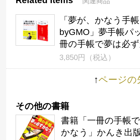
Related Items
関連商品
「夢が、かなう手帳
byGMO」夢手帳パ
冊の手帳で夢は必ず
3,850円（税込）
↑
ページの
その他の書籍
書籍「一冊の手帳
かなう」かんき出