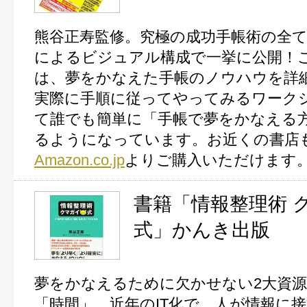
熊谷正寿監修。究極の成功手帳術の全
によるビジュアル構成で一挙に公開！
は、夢をかなえた手帳のノウハウを詳
実際に手順に従ってやってみるワーク
て誰でも簡単に「手帳で夢をかなえる
るようになっています。
お近くの書店
Amazon.co.jp
よりご購入いただけます
書籍「情報整理術 
式」かんき出版
夢をかなえるために欠かせない2大資
「時間」。近年のIT化で、人が情報に