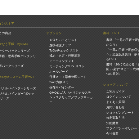
インストア
ての商品
オプション
書籍・DVD
やりたいことリスト
書籍 「一冊の手帳で夢
かなう手帳。byGMO
かなう」
進捗確認グラフ
「一冊の手帳で夢は必
ToDoチェックリスト
ーターパックシリーズ
う」出版記念講演 夢
戒め・名言・行動基準
手帳・思考手帳パックシリ
るDVD
ミーティングメモ
書籍「20代で始める「
帳パックシリーズ
ミーティングToDoリスト
図」-必ず“スピード成功
ホールガード
つの原則」
gaiStyleシステム手帳カバ
付箋メモ＋思考整理シート
2mm方眼メモ
ショップについて
保存用バインダー
ジナルバインダーシリーズ
ご利用ガイド
GMOロゴ入りオリジナルステ
ジナルバインダー"ポケッ
ログインについて
ンレスクリップ／ブックマーカ
シリーズ
ー
よくある質問
お問い合わせ
ショッピングカート
特定商取引法
知的財産
プライバシーポリシー
会社概要