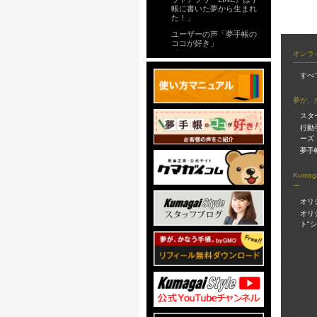
帳に書いた夢から生まれ
た！」
ユーザーの声「夢手帳の
ココが好き」
オンラ
すべ
夢が、
スタ
行動
ーズ
夢手
Kuma
ー
オリ
オリ
ト"