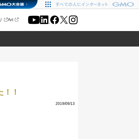
リ
Art
た！！
2019/09/13