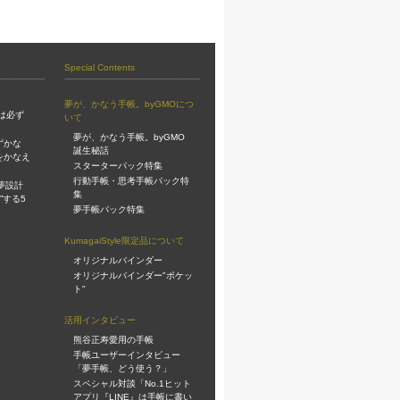
Special Contents
夢が、かなう手帳。byGMOにつ
は必ず
いて
夢が、かなう手帳。byGMO
ずかな
誕生秘話
をかなえ
スターターパック特集
行動手帳・思考手帳パック特
夢設計
集
”する5
夢手帳パック特集
KumagaiStyle限定品について
オリジナルバインダー
オリジナルバインダー"ポケッ
ト"
活用インタビュー
熊谷正寿愛用の手帳
手帳ユーザーインタビュー
「夢手帳、どう使う？」
スペシャル対談「No.1ヒット
アプリ『LINE』は手帳に書い