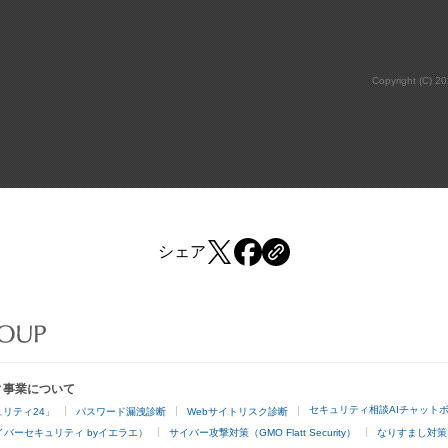
Copyright (C) 2
シェア
ィ事業について
セキュリティ相談AIチャット
リティ24」
パスワード漏洩診断
Webサイトリスク診断
バーセキュリティ byイエラエ）
サイバー攻撃対策（GMO Flatt Security）
なりすまし対策