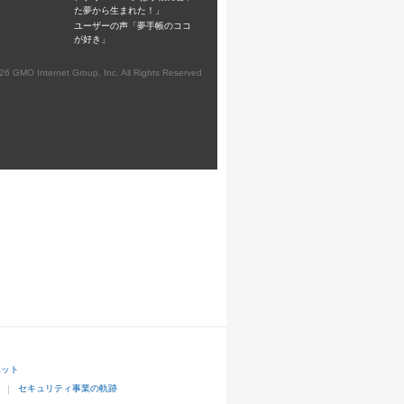
た夢から生まれた！」
ユーザーの声「夢手帳のココ
が好き」
026 GMO Internet Group, Inc. All Rights Reserved
ボット
セキュリティ事業の軌跡