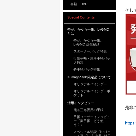
書籍・DVD
そし
Special Contents
夢が、かなう手帳。byGMO
とは
夢が、かなう手帳。
byGMO 誕生秘話
スターターパック特集
行動手帳・思考手帳パッ
ク特集
夢手帳パック特集
KumagaiStyle限定品について
オリジナルバインダー
オリジナルバインダーポ
ケット
活用インタビュー
是非
熊谷正寿愛用の手帳
手帳ユーザーインタビュ
ー「夢手帳、どう使
https
う？」
スペシャル対談「No.1ヒ
ットアプリ『LINE』は手