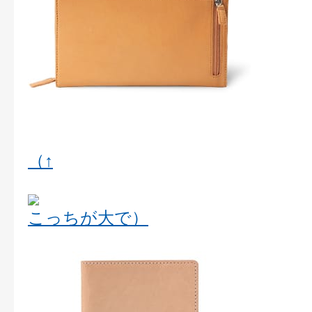
（↑
こっちが大で）