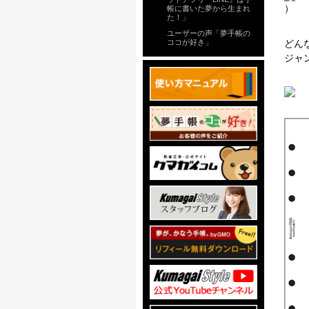
）
帳に書いた夢から生まれ
た！」
ユーザーの声「夢手帳の
ココが好き」
どん
ジャ