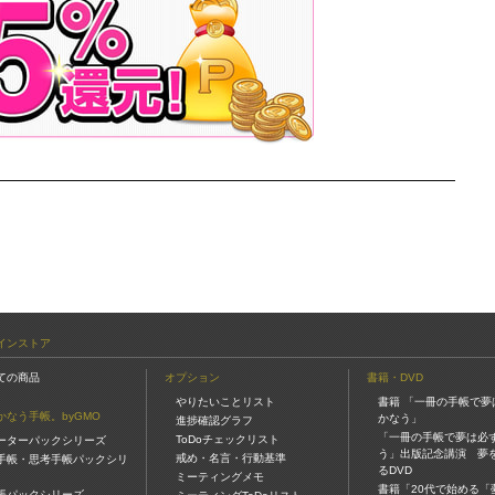
――――――――――――――――――――――――――――――
インストア
ての商品
オプション
書籍・DVD
やりたいことリスト
書籍 「一冊の手帳で夢
かなう手帳。byGMO
かなう」
進捗確認グラフ
「一冊の手帳で夢は必
ToDoチェックリスト
ーターパックシリーズ
う」出版記念講演 夢
戒め・名言・行動基準
手帳・思考手帳パックシリ
るDVD
ミーティングメモ
書籍「20代で始める「
帳パックシリーズ