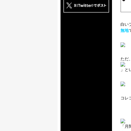
白い
無地
ただ
」と
コレ
「月