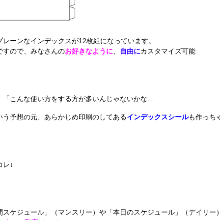
プレーンなインデックスが12枚組になっています。
ですので、みなさんの
お好きなように
、
自由に
カスタマイズ可能
、「こんな使い方をする方が多いんじゃないかな…
いう予想の元、あらかじめ印刷のしてある
インデックスシール
も作っち
コレ↓
間スケジュール」（マンスリー）や「本日のスケジュール」（デイリー