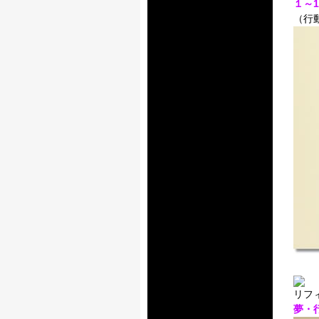
１～
（行
リフ
夢・