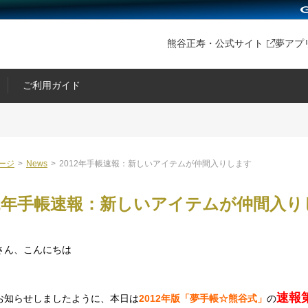
熊谷正寿・公式サイト
夢アプ
ご利用ガイド
ージ
>
News
>
2012年手帳速報：新しいアイテムが仲間入りします
12年手帳速報：新しいアイテムが仲間入り
さん、こんにちは
速報
お知らせしましたように、本日は
2012年版「夢手帳☆熊谷式」
の