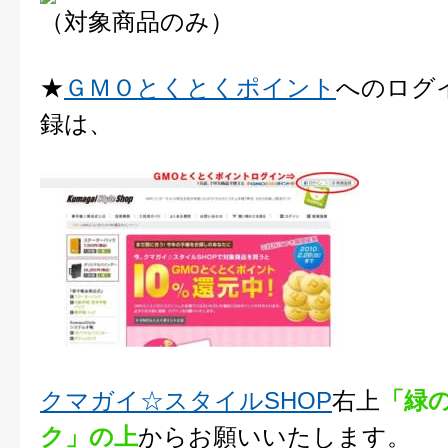
（対象商品のみ）
★
ＧＭＯとくとくポイント
へのログ
録は、
クマガイ☆スタイルSHOP
右上
「緑
ク」の上
からお願いいたします。