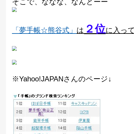
そこで、ななな、なんとーー
２位
「夢手帳☆熊谷式」
は
に入っ
※Yahoo!JAPANさんのページ↓