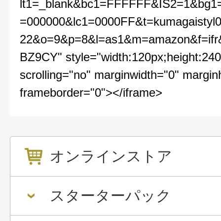
lt1=_blank&bc1=FFFFFF&IS2=1&bg1
=000000&lc1=0000FF&t=kumagaistyl0
22&o=9&p=8&l=as1&m=amazon&f=ifr
BZ9CY" style="width:120px;height:240
scrolling="no" marginwidth="0" margin
frameborder="0"></iframe>
オンラインストア
スターターパック