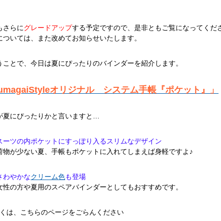
もさらに
グレードアップ
する予定ですので、是非ともご覧になってくだ
については、また改めてお知らせいたします。
うことで、今日は夏にぴったりのバインダーを紹介します。
umagaiStyleオリジナル システム手帳『ポケット』」
が夏にぴったりかと言いますと…
スーツの内ポケットにすっぽり入るスリムなデザイン
が少ない夏、手帳もポケットに入れてしまえば身軽ですよ♪
さわやかな
クリーム色
も登場
の方や夏用のスペアバインダーとしてもおすすめです。
しくは、こちらのページをごらんください