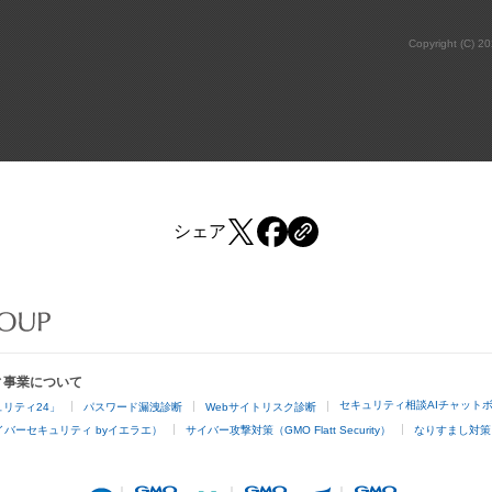
Copyright (C) 2
シェア
ィ事業について
セキュリティ相談AIチャット
リティ24」
パスワード漏洩診断
Webサイトリスク診断
バーセキュリティ byイエラエ）
サイバー攻撃対策（GMO Flatt Security）
なりすまし対策