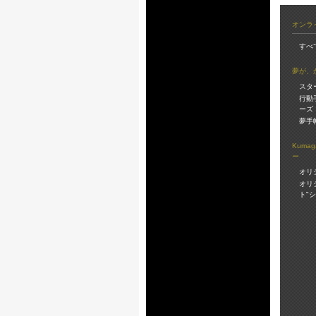
オンラ
すべ
夢が、
スタ
行動
ーズ
夢手
Kuma
ー
オリ
オリ
ト"