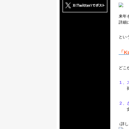
来年
詳細
とい
「K
どこ
１、
荷物
２、
女性
↓詳