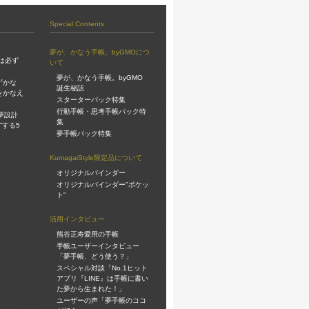
Special Contents
夢が、かなう手帳。byGMOにつ
は必ず
いて
夢が、かなう手帳。byGMO
ずかな
誕生秘話
をかなえ
スターターパック特集
行動手帳・思考手帳パック特
夢設計
集
”する5
夢手帳パック特集
KumagaiStyle限定品について
オリジナルバインダー
オリジナルバインダー"ポケッ
ト"
活用インタビュー
熊谷正寿愛用の手帳
手帳ユーザーインタビュー
「夢手帳、どう使う？」
スペシャル対談「No.1ヒット
アプリ『LINE』は手帳に書い
た夢から生まれた！」
ユーザーの声「夢手帳のココ