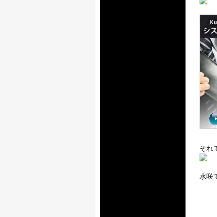
それ
水咲