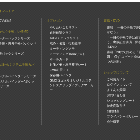
インストア
ての商品
オプション
書籍・DVD
やりたいことリスト
書籍 「一冊の手帳で夢
かなう手帳。byGMO
かなう」
進捗確認グラフ
「一冊の手帳で夢は必
ToDoチェックリスト
ーターパックシリーズ
う」出版記念講演 夢
戒め・名言・行動基準
手帳・思考手帳パックシリ
るDVD
ミーティングメモ
書籍「20代で始める「
帳パックシリーズ
ミーティングToDoリスト
図」-必ず“スピード成功
ホールガード
つの原則」
gaiStyleシステム手帳カバ
付箋メモ＋思考整理シート
2mm方眼メモ
ショップについて
保存用バインダー
ジナルバインダーシリーズ
ご利用ガイド
GMOロゴ入りオリジナルステ
ジナルバインダー"ポケッ
ログインについて
ンレスクリップ／ブックマーカ
シリーズ
ー
よくある質問
お問い合わせ
ショッピングカート
特定商取引法
知的財産
プライバシーポリシー
会社概要