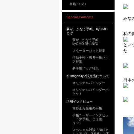
書籍・DVD
Special Contents
みな
夢が、かなう手帳。byGMO
とは
私の
夢が、かなう手帳。
byGMO 誕生秘話
とい
た
スターターパック特集
行動手帳・思考手帳パッ
ク特集
夢手帳パック特集
KumagaiStyle限定品について
日本
オリジナルバインダー
オリジナルバインダーポ
ケット
活用インタビュー
熊谷正寿愛用の手帳
手帳ユーザーインタビュ
ー「夢手帳、どう使
う？」
スペシャル対談「No.1ヒ
ットアプリ『LINE』は手