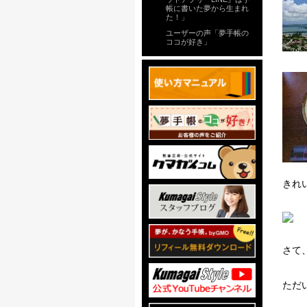
帳に書いた夢から生まれ
た！」
ユーザーの声「夢手帳の
ココが好き」
きれ
さて
ただ