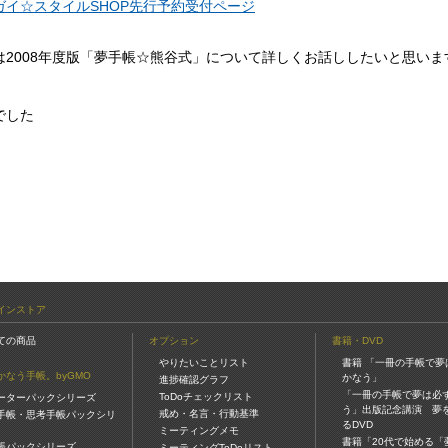
ガイ☆スタイルSHOP先行予約受付ページ
は2008年度版「夢手帳☆熊谷式」について詳しくお話ししたいと思い
でした
インストア
ての商品
オプション
書籍・DVD
やりたいことリスト
書籍 「一冊の手帳で夢
かなう手帳。byGMO
かなう」
進捗確認グラフ
「一冊の手帳で夢は必
ToDoチェックリスト
ーターパックシリーズ
う」出版記念講演 夢
戒め・名言・行動基準
手帳・思考手帳パックシリ
るDVD
ミーティングメモ
書籍「20代で始める「
帳パックシリーズ
ミーティングToDoリスト