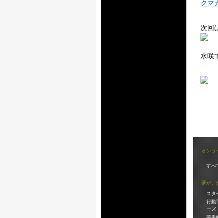
クマ
次回
水咲
オンラ
すべ
夢が、
スタ
行動
ーズ
夢手