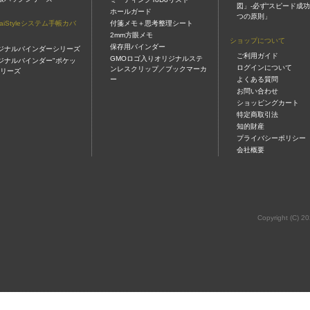
図」-必ず“スピード成功
ホールガード
つの原則」
gaiStyleシステム手帳カバ
付箋メモ＋思考整理シート
2mm方眼メモ
ショップについて
保存用バインダー
ジナルバインダーシリーズ
ご利用ガイド
GMOロゴ入りオリジナルステ
ジナルバインダー"ポケッ
ログインについて
ンレスクリップ／ブックマーカ
シリーズ
ー
よくある質問
お問い合わせ
ショッピングカート
特定商取引法
知的財産
プライバシーポリシー
会社概要
Copyright (C) 2