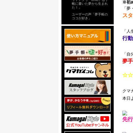
※初
帳に書いた夢から生まれ
た！」
「夢
ユーザーの声「夢手帳の
スタ
ココが好き」
「人
行動
「自
夢手
☆☆
クマ
本日
先行