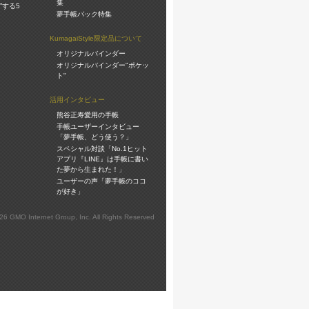
集
”する5
夢手帳パック特集
KumagaiStyle限定品について
オリジナルバインダー
オリジナルバインダー"ポケッ
ト"
活用インタビュー
熊谷正寿愛用の手帳
手帳ユーザーインタビュー
「夢手帳、どう使う？」
スペシャル対談「No.1ヒット
アプリ『LINE』は手帳に書い
た夢から生まれた！」
ユーザーの声「夢手帳のココ
が好き」
026 GMO Internet Group, Inc. All Rights Reserved