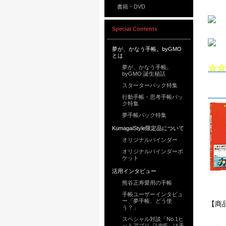
書籍・DVD
Special Contents
夢が、かなう手帳。byGMO
とは
☆☆
夢が、かなう手帳。
byGMO 誕生秘話
スターターパック特集
行動手帳・思考手帳パッ
ク特集
夢手帳パック特集
KumagaiStyle限定品について
オリジナルバインダー
オリジナルバインダーポ
ケット
活用インタビュー
熊谷正寿愛用の手帳
手帳ユーザーインタビュ
ー「夢手帳、どう使
【商
う？」
スペシャル対談「No.1ヒ
ットアプリ『LINE』は手