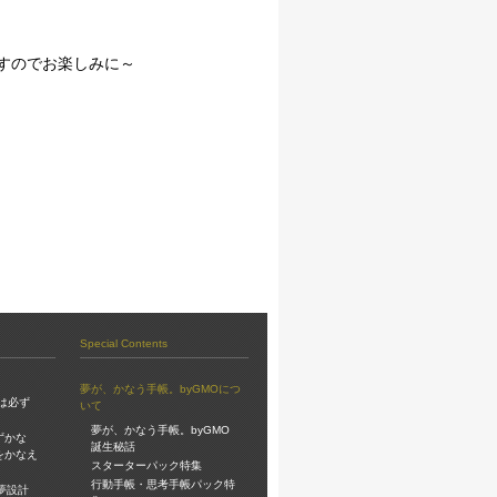
ますのでお楽しみに～
Special Contents
夢が、かなう手帳。byGMOにつ
は必ず
いて
夢が、かなう手帳。byGMO
ずかな
誕生秘話
をかなえ
スターターパック特集
行動手帳・思考手帳パック特
夢設計