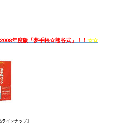
2008年度版「夢手帳☆熊谷式」！！
☆☆
品ラインナップ】