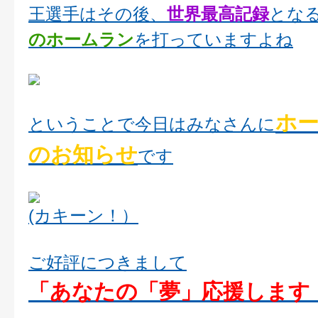
王選手はその後、
世界最高記録
とな
のホームラン
を打っていますよね
ホ
ということで今日はみなさんに
のお知らせ
です
(カキーン！）
ご好評につきまして
「あなたの「夢」応援します