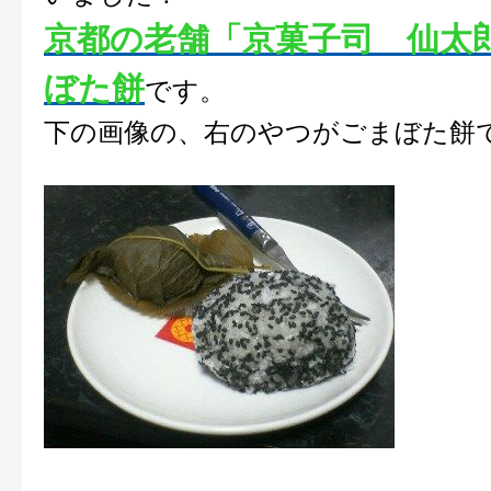
京都の老舗「京菓子司 仙太
ぼた餅
です。
下の画像の、右のやつがごまぼた餅