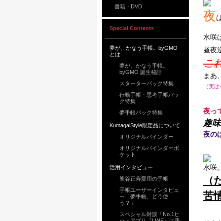
書籍・DVD
夜
Special Contents
水咲
夢が、かなう手帳。byGMO
昼夜
とは
こ
夢が、かなう手帳。
byGMO 誕生秘話
まあ
スターターパック特集
（実は
行動手帳・思考手帳パッ
ク特集
夜っ
夢手帳パック特集
趣味
KumagaiStyle限定品について
夜の
オリジナルバインダー
オリジナルバインダーポ
ケット
水咲
活用インタビュー
（
熊谷正寿愛用の手帳
手帳ユーザーインタビュ
苦
ー「夢手帳、どう使
う？」
スペシャル対談「No.1ヒ
ットアプリ『LINE』は手