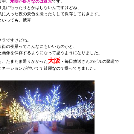
な中、
水咲が好きなのは夜景
です。
り見に行ったりとかはしないんですけどね、
気に入った夜の景色を撮ったりして保存しておきます。
といっても、携帯
メラですけどね。
な街の夜景ってこんなにもいいものかと、
た画像を保存するようになって思うようになりました。
大阪
も、たまたま通りかかった
・毎日放送さんのビルの隣道で
ミネーションが付いてて綺麗なので撮ってきました。