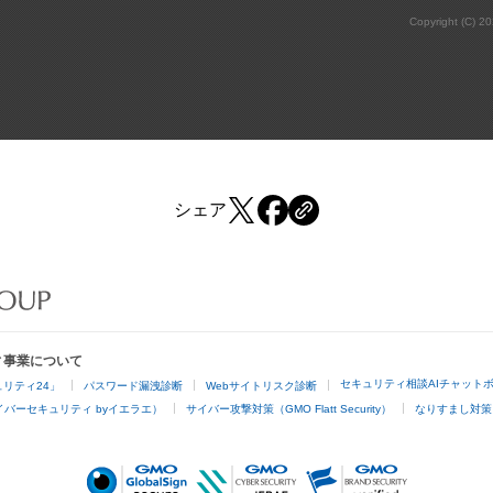
Copyright (C) 2
シェア
ィ事業について
セキュリティ相談AIチャット
リティ24」
パスワード漏洩診断
Webサイトリスク診断
バーセキュリティ byイエラエ）
サイバー攻撃対策（GMO Flatt Security）
なりすまし対策