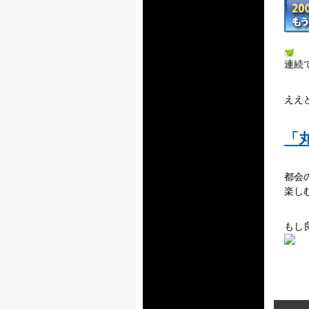
連続
ええ
「
都会
楽し
もし