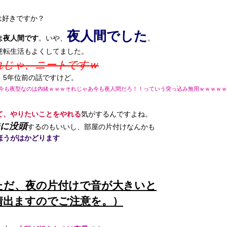
は好きですか？
夜人間でした
は
夜人間です
。いや、
。
逆転生活もよくしてました。
れじゃ、ニートですｗ
、5年位前の話ですけど。
今も夜型なのは内緒ｗｗｗそれじゃあ今も夜人間だろ！！っていう突っ込み無用ｗｗｗｗｗ
て、やりたいことをやれる
気がするんですよね。
に没頭
するのもいいし、部屋の片付けなんかも
ほうがはかどります
。
ただ、夜の片付けで音が大きいと
情出ますのでご注意を。）