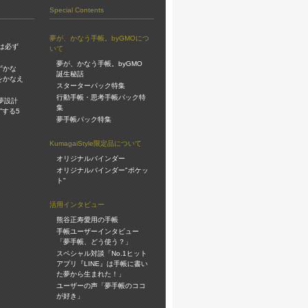
Special Contents
夢が、かなう手帳。byGMOにつ
は必ず
いて
夢が、かなう手帳。byGMO
ずかな
誕生秘話
をかなえ
スターターパック特集
行動手帳・思考手帳パック特
夢設計
集
”する5
夢手帳パック特集
KumagaiStyle限定品について
オリジナルバインダー
オリジナルバインダー"ポケッ
ト"
活用インタビュー
熊谷正寿愛用の手帳
手帳ユーザーインタビュー
「夢手帳、どう使う？」
スペシャル対談「No.1ヒット
アプリ『LINE』は手帳に書い
た夢から生まれた！」
ユーザーの声「夢手帳のココ
が好き」