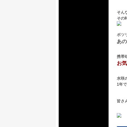
そん
その
ポツ
あの
携帯
お気
水咲
1年
皆さ