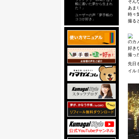
そん
帳に書いた夢から生まれ
あま
た！」
時々
ユーザーの声「夢手帳の
ココが好き」
撮る
のカ
好き
撮っ
先日
イル