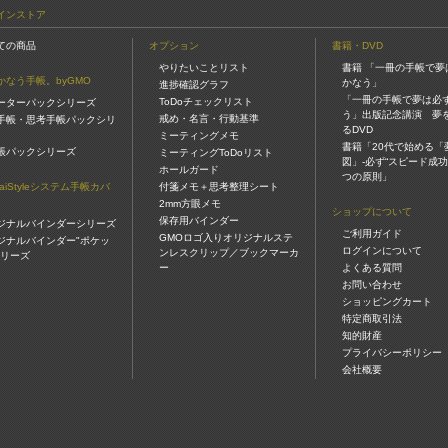
インストア
ての商品
オプション
書籍・DVD
やりたいことリスト
書籍 「一冊の手帳で夢
かなう手帳。byGMO
かなう」
進捗確認グラフ
「一冊の手帳で夢は必
ToDoチェックリスト
ーターパックシリーズ
う」出版記念講演 夢
戒め・名言・行動基準
手帳・思考手帳パックシリ
るDVD
ミーティングメモ
書籍「20代で始める「
帳パックシリーズ
ミーティングToDoリスト
図」-必ず“スピード成功
ホールガード
つの原則」
gaiStyleシステム手帳カバ
付箋メモ＋思考整理シート
2mm方眼メモ
ショップについて
保存用バインダー
ジナルバインダーシリーズ
ご利用ガイド
GMOロゴ入りオリジナルステ
ジナルバインダー"ポケッ
ログインについて
ンレスクリップ／ブックマーカ
シリーズ
ー
よくある質問
お問い合わせ
ショッピングカート
特定商取引法
知的財産
プライバシーポリシー
会社概要