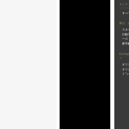
オンラ
すべ
夢が、
スタ
行動
ーズ
夢手
Kuma
ー
オリ
オリ
ト"