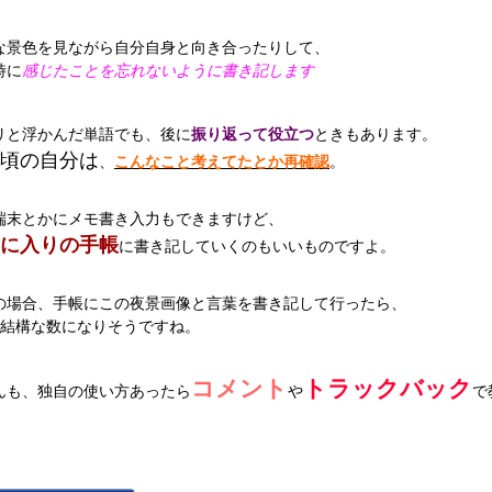
な景色を見ながら自分自身と向き合ったりして、
時に
感じたことを忘れないように書き記します
リと浮かんだ単語でも、後に
振り返って役立つ
ときもあります。
頃の自分は
、
こんなこと考えてたとか再確認
。
端末とかにメモ書き入力もできますけど、
に入りの手帳
に書き記していくのもいいものですよ。
の場合、手帳にこの夜景画像と言葉を書き記して行ったら、
で結構な数になりそうですね。
コメント
トラックバック
んも、独自の使い方あったら
や
で