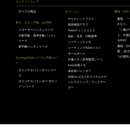
オンラインストア
すべての商品
オプション
書籍・DVD
やりたいことリスト
書籍 「
夢が、かなう手帳。byGMO
かなう」
進捗確認グラフ
スターターパックシリーズ
「一冊の
ToDoチェックリスト
う」出版
行動手帳・思考手帳パックシ
戒め・名言・行動基準
るDVD
リーズ
ミーティングメモ
書籍「2
夢手帳パックシリーズ
ミーティングToDoリスト
図」-必ず
ホールガード
つの原則
KumagaiStyleシステム手帳カバ
付箋メモ＋思考整理シート
ー
2mm方眼メモ
オリジナルバインダーシリー
保存用バインダー
ズ
GMOロゴ入りオリジナルステ
オリジナルバインダー"ポケッ
ンレスクリップ／ブックマー
ト"シリーズ
カー