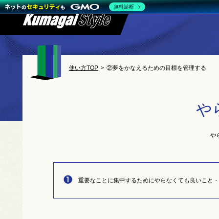
無料診断
使い方TOP
>
②夢をかなえるための目標を管理する
や
や
重要なことに集中するためにやらなくても良いこと・