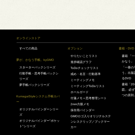
オンラインストア
すべての商品
オプション
書籍・DVD
やりたいことリスト
書籍 「
夢が、かなう手帳。byGMO
かなう」
進捗確認グラフ
スターターパックシリーズ
「一冊の
ToDoチェックリスト
う」出版
行動手帳・思考手帳パックシ
戒め・名言・行動基準
るDVD
リーズ
ミーティングメモ
書籍「2
夢手帳パックシリーズ
ミーティングToDoリスト
図」-必ず
ホールガード
つの原則
KumagaiStyleシステム手帳カバ
付箋メモ＋思考整理シート
ー
2mm方眼メモ
オリジナルバインダーシリー
保存用バインダー
ズ
GMOロゴ入りオリジナルステ
オリジナルバインダー"ポケッ
ンレスクリップ／ブックマー
ト"シリーズ
カー