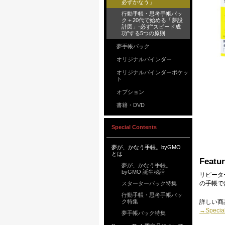
必ずかなう」
行動手帳・思考手帳パッ
ク＋20代で始める「夢設
計図」-必ず“スピード成
功”する5つの原則
夢手帳パック
オリジナルバインダー
オリジナルバインダーポケッ
ト
オプション
書籍・DVD
Special Contents
夢が、かなう手帳。byGMO
とは
Featu
夢が、かなう手帳。
byGMO 誕生秘話
リピータ
の手帳で
スターターパック特集
行動手帳・思考手帳パッ
ク特集
詳しい商
→Spec
夢手帳パック特集