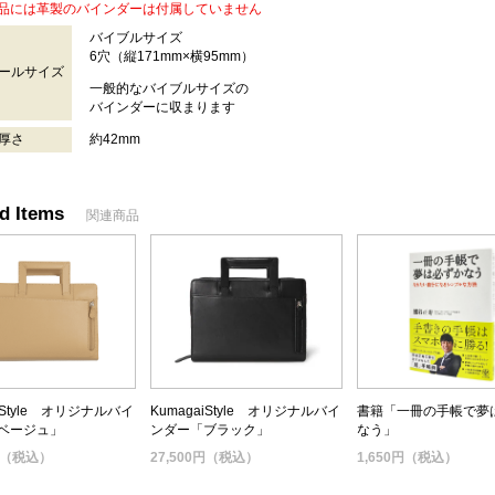
品には革製のバインダーは付属していません
バイブルサイズ
6穴（縦171mm×横95mm）
ールサイズ
一般的なバイブルサイズの
バインダーに収まります
厚さ
約42mm
d Items
関連商品
aiStyle オリジナルバイ
KumagaiStyle オリジナルバイ
書籍「一冊の手帳で夢
ベージュ」
ンダー「ブラック」
なう」
0円（税込）
27,500円（税込）
1,650円（税込）