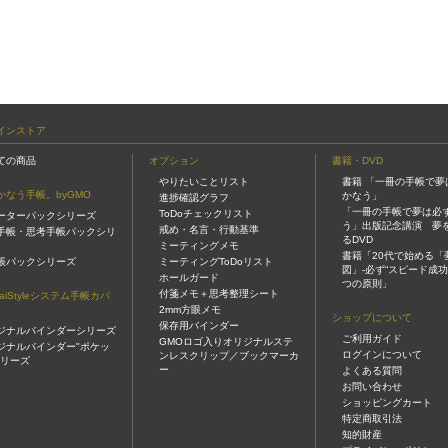
インストア
ての商品
オプション
書籍・DVD
やりたいことリスト
書籍 「一冊の手帳で夢
かなう手帳。byGMO
かなう」
進捗確認グラフ
「一冊の手帳で夢は必
ToDoチェックリスト
ーターパックシリーズ
う」出版記念講演 夢
戒め・名言・行動基準
手帳・思考手帳パックシリ
るDVD
ミーティングメモ
書籍「20代で始める「
帳パックシリーズ
ミーティングToDoリスト
図」-必ず“スピード成功
ホールガード
つの原則」
付箋メモ＋思考整理シート
gaiStyleシステム手帳カバ
2mm方眼メモ
ショップについて
保存用バインダー
ジナルバインダーシリーズ
ご利用ガイド
GMOロゴ入りオリジナルステ
ジナルバインダー"ポケッ
ログインについて
ンレスクリップ／ブックマーカ
シリーズ
ー
よくある質問
お問い合わせ
ショッピングカート
特定商取引法
知的財産