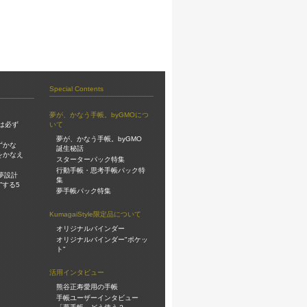
Special Contents
夢が、かなう手帳。byGMOにつ
は必ず
いて
夢が、かなう手帳。byGMO
ずかな
誕生秘話
をかなえ
スターターパック特集
行動手帳・思考手帳パック特
夢設計
集
”する5
夢手帳パック特集
KumagaiStyle限定品について
オリジナルバインダー
オリジナルバインダー"ポケッ
ト"
活用インタビュー
熊谷正寿愛用の手帳
手帳ユーザーインタビュー