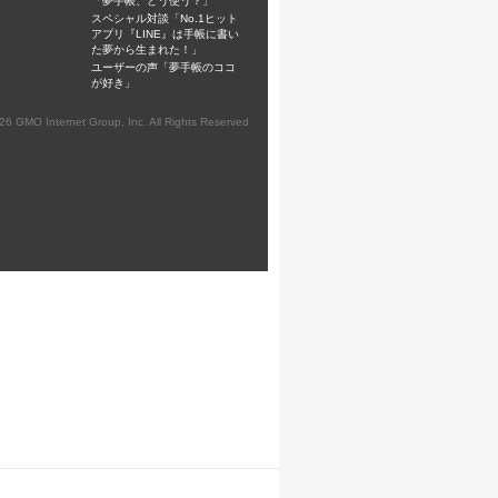
「夢手帳、どう使う？」
スペシャル対談「No.1ヒット
アプリ『LINE』は手帳に書い
た夢から生まれた！」
ユーザーの声「夢手帳のココ
が好き」
026 GMO Internet Group, Inc. All Rights Reserved