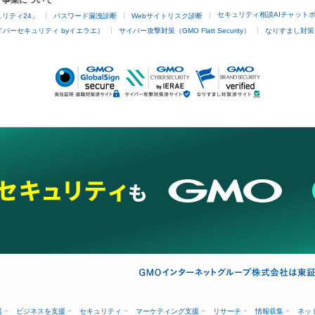
ィ事業について
セキュリティ相談AIチャット
リティ24」
パスワード漏洩診断
Webサイトリスク診断
バーセキュリティ byイエラエ）
サイバー攻撃対策（GMO Flatt Security）
なりすまし対策
援
ビジネスを支援
セキュリティ
マーケティング支援
リサーチ
情報収集
ネッ