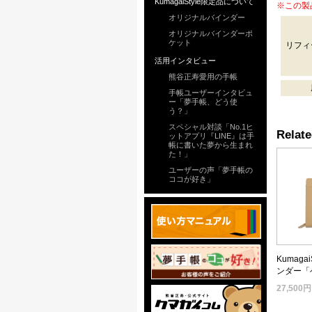
KumagaiStyle限定品について
※この製
オリジナルバインダー
オリジナルバインダーポ
ケット
リフィ
活用インタビュー
熊谷正寿愛用の手帳
手帳ユーザーインタビュ
ー「夢手帳、どう使
う？」
スペシャル対談「No.1ヒ
Relate
ットアプリ『LINE』は手
帳に書いた夢から生まれ
た！」
ユーザーの声「夢手帳の
ココが好き」
Kumag
ンダー「
27,50