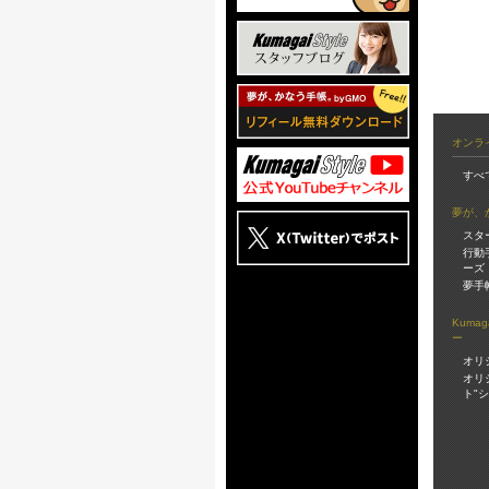
オンラ
すべ
夢が、
スタ
行動
ーズ
夢手
Kuma
ー
オリ
オリ
ト"