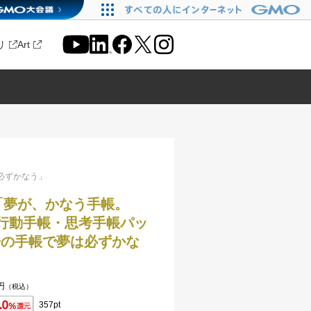
リ
Art
必ずかなう」
版「夢が、かなう手帳。
」行動手帳・思考手帳パッ
冊の手帳で夢は必ずかな
円
（税込）
357pt