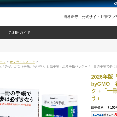
熊谷正寿・公式サイト
夢アプ
ご利用ガイド
ージ
>
オンラインストア
>
年版「夢が、かなう手帳。byGMO」行動手帳・思考手帳パック＋「一冊の手帳で夢は
2026年
byGMO
ク＋「一
う」
販売価格
7,150