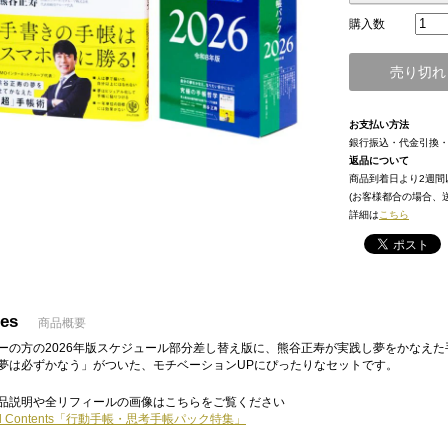
購入数
売り切れ
お支払い方法
銀行振込・代金引換
返品について
商品到着日より2週間
(お客様都合の場合、
詳細は
こちら
res
商品概要
ーの方の2026年版スケジュール部分差し替え版に、熊谷正寿が実践し夢をかなえ
夢は必ずかなう」がついた、モチベーションUPにぴったりなセットです。
品説明や全リフィールの画像はこちらをご覧ください
ial Contents「行動手帳・思考手帳パック特集」