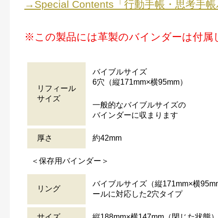
→Special Contents「行動手帳・思考
※この製品には革製のバインダーは付属
バイブルサイズ
6穴（縦171mm×横95mm）
リフィール
サイズ
一般的なバイブルサイズの
バインダーに収まります
厚さ
約42mm
＜保存用バインダー＞
バイブルサイズ（縦171mm×横95
リング
ールに対応した2穴タイプ
サイズ
縦188mm×横147mm（閉じた状態